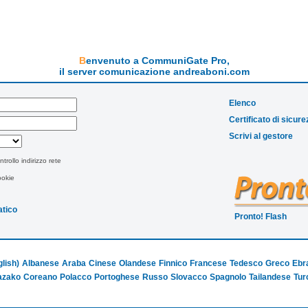
Benvenuto a CommuniGate Pro,
il server comunicazione andreaboni.com
Elenco
Certificato di sicure
Scrivi al gestore
ntrollo indirizzo rete
ookie
tico
Pronto! Flash
glish)
Albanese
Araba
Cinese
Olandese
Finnico
Francese
Tedesco
Greco
Ebr
azako
Coreano
Polacco
Portoghese
Russo
Slovacco
Spagnolo
Tailandese
Tur