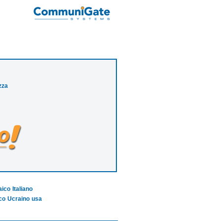
zza
aico
Italiano
co
Ucraino
usa