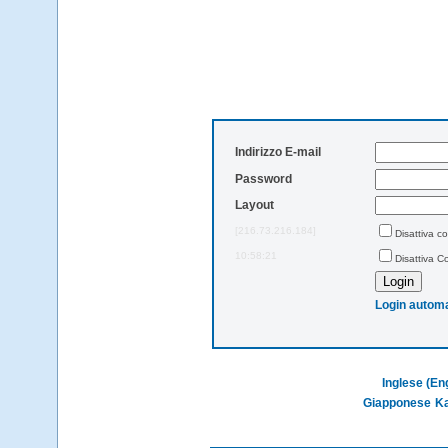
Indirizzo E-mail
Password
Layout
[216.73.216.184]
Disattiva co
10:58:21
Disattiva C
Login automa
Inglese (En
Giapponese
K