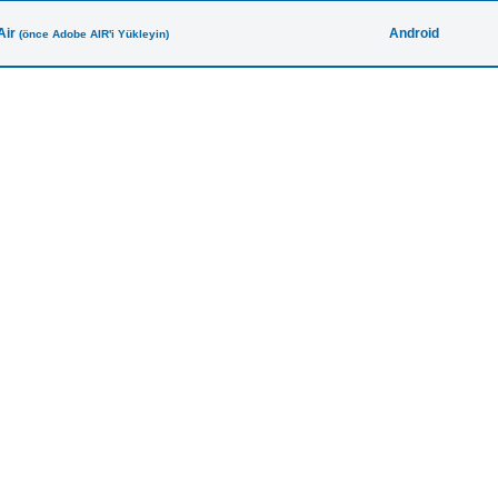
Air
Android
(önce Adobe AIR'i Yükleyin)