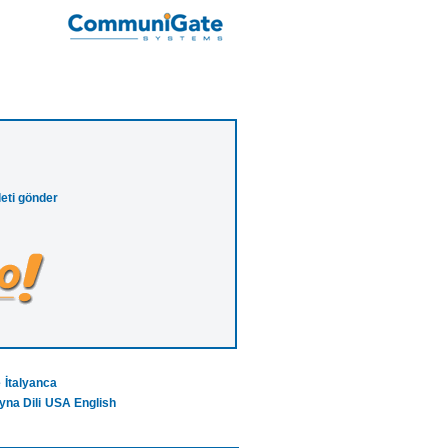
leti gönder
e
İtalyanca
na Dili
USA English