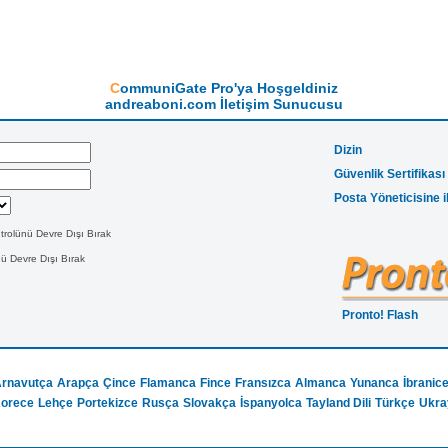
CommuniGate Pro'ya Hoşgeldiniz
andreaboni.com İletişim Sunucusu
Dizin
Güvenlik Sertifikası
Posta Yöneticisine i
trolünü Devre Dışı Bırak
ü Devre Dışı Bırak
Pronto! Flash
rnavutça
Arapça
Çince
Flamanca
Fince
Fransızca
Almanca
Yunanca
İbranic
orece
Lehçe
Portekizce
Rusça
Slovakça
İspanyolca
Tayland Dili
Türkçe
Ukray