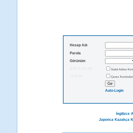
Hesap Adı
Parola
Görünüm
[216.73.216.88]
Sabit Adres Kon
12:24:56
Çerez Kontrolün
Auto-Login
İngilizce
A
Japonca
Kazakça
K