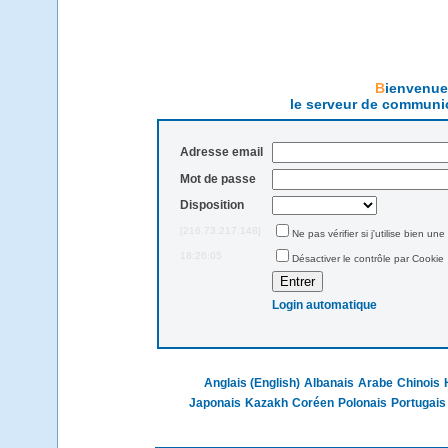
Bienvenu
le serveur de communi
Adresse email
Mot de passe
Disposition
[216.73.217.148]
Ne pas vérifier si j'utilise bien une
18:26:05
Désactiver le contrôle par Cookie
Login automatique
Anglais (English)
Albanais
Arabe
Chinois
Japonais
Kazakh
Coréen
Polonais
Portugais